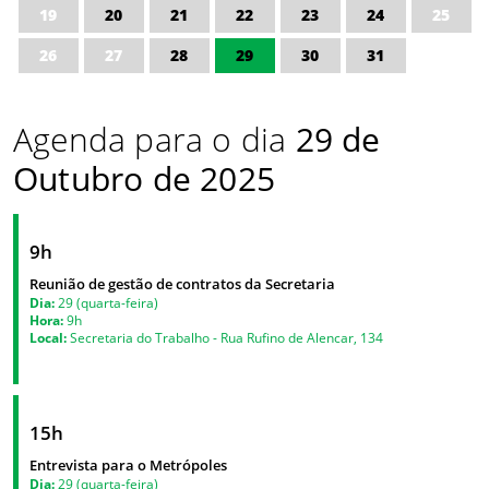
19
20
21
22
23
24
25
26
27
28
29
30
31
Agenda para o dia
29 de
Outubro de 2025
9h
Reunião de gestão de contratos da Secretaria
Dia:
29 (quarta-feira)
Hora:
9h
Local:
Secretaria do Trabalho - Rua Rufino de Alencar, 134
15h
Entrevista para o Metrópoles
Dia:
29 (quarta-feira)