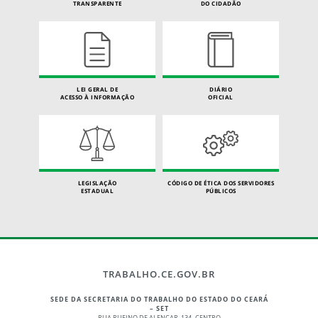
TRANSPARENTE
DO CIDADÃO
LEI GERAL DE
DIÁRIO
ACESSO À INFORMAÇÃO
OFICIAL
LEGISLAÇÃO
CÓDIGO DE ÉTICA DOS SERVIDORES
ESTADUAL
PÚBLICOS
TRABALHO.CE.GOV.BR
SEDE DA SECRETARIA DO TRABALHO DO ESTADO DO CEARÁ
– SET
RUA RUFINO DE ALENCAR, 134 -CENTRO