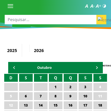
2025
2026
AGENDA DO SECRETÁRIO
Outubro
D
S
T
Q
Q
S
S
1
2
3
4
5
6
7
8
9
10
11
12
13
14
15
16
17
18