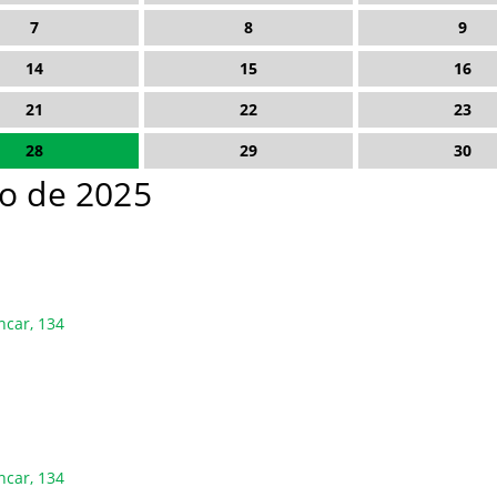
7
8
9
14
15
16
21
22
23
28
29
30
o de 2025
ncar, 134
ncar, 134