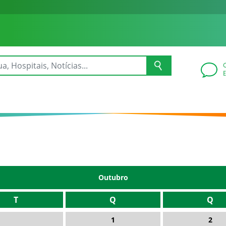
Outubro
T
Q
Q
1
2