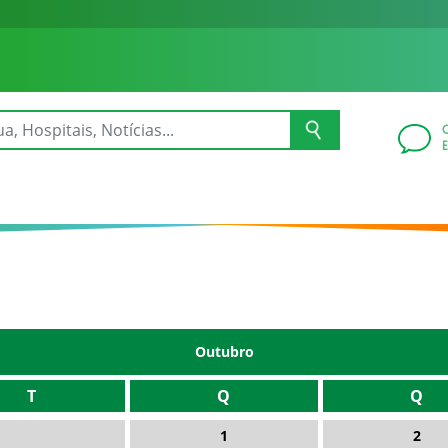
Outubro
T
Q
Q
1
2