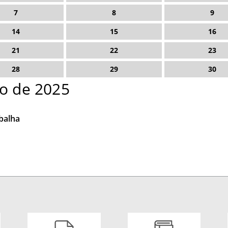
7
8
9
14
15
16
21
22
23
28
29
30
o de 2025
balha