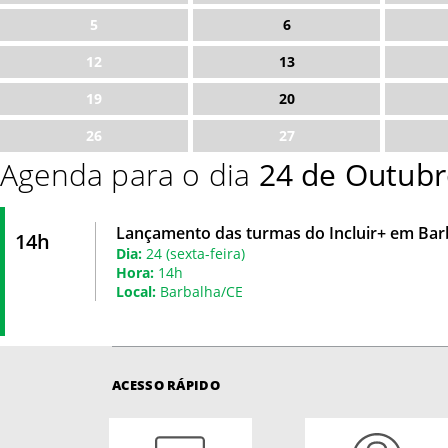
5
6
12
13
19
20
26
27
Agenda para o dia
24 de Outubr
Lançamento das turmas do Incluir+ em Bar
14h
Dia:
24 (sexta-feira)
Hora:
14h
Local:
Barbalha/CE
ACESSO RÁPIDO