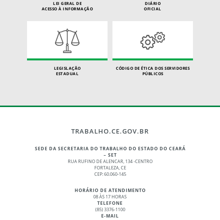
LEI GERAL DE
DIÁRIO
ACESSO À INFORMAÇÃO
OFICIAL
LEGISLAÇÃO
CÓDIGO DE ÉTICA DOS SERVIDORES
ESTADUAL
PÚBLICOS
TRABALHO.CE.GOV.BR
SEDE DA SECRETARIA DO TRABALHO DO ESTADO DO CEARÁ
– SET
RUA RUFINO DE ALENCAR, 134 -CENTRO
FORTALEZA, CE
CEP: 60.060-145
HORÁRIO DE ATENDIMENTO
08 ÀS 17 HORAS
TELEFONE
(85) 3376-1100
E-MAIL