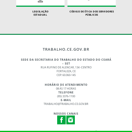
LEGISLAÇÃO
CÓDIGO DE ÉTICA DOS SERVIDORES
ESTADUAL
PÚBLICOS
TRABALHO.CE.GOV.BR
SEDE DA SECRETARIA DO TRABALHO DO ESTADO DO CEARÁ
– SET
RUA RUFINO DE ALENCAR, 134 -CENTRO
FORTALEZA, CE
CEP: 60.060-145
HORÁRIO DE ATENDIMENTO
08 ÀS 17 HORAS
TELEFONE
(85) 3376-1100
E-MAIL
TRABALHO@TRABALHO.CE.GOV.BR
NOSSOS CANAIS