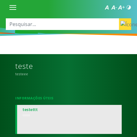
teste
testeee
INFORMAÇÕES ÚTEIS
testettt
tttttt