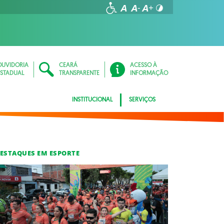
OUVIDORIA
CEARÁ
ACESSO À
ESTADUAL
TRANSPARENTE
INFORMAÇÃO
INSTITUCIONAL
SERVIÇOS
ESTAQUES EM ESPORTE