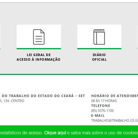
LEI GERAL DE
DIÁRIO
ACESSO À INFORMAÇÃO
OFICIAL
A DO TRABALHO DO ESTADO DO CEARÁ – SET
HORÁRIO DE ATENDIME
, 134 -CENTRO
08 ÀS 17 HORAS
TELEFONE
(85) 3376-1100
E-MAIL
TRABALHO@TRABALHO.CE.G
 estatísticos de acesso.
Clique aqui
e saiba mais sobre o uso de cookies