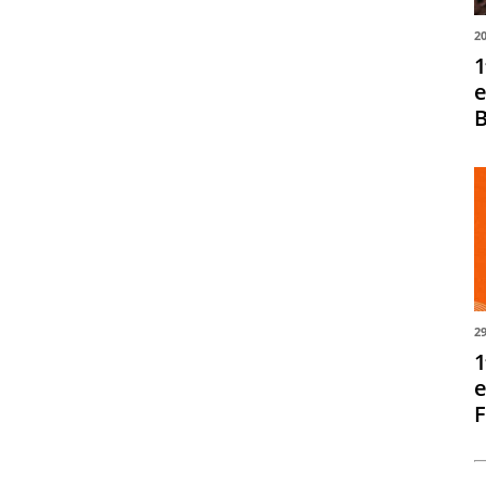
2
1
e
B
2
1
e
F