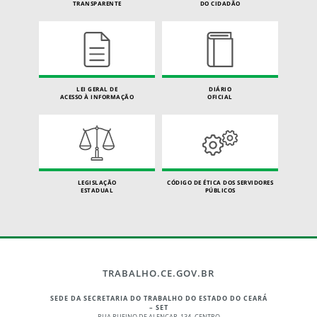
TRANSPARENTE
DO CIDADÃO
LEI GERAL DE
DIÁRIO
ACESSO À INFORMAÇÃO
OFICIAL
LEGISLAÇÃO
CÓDIGO DE ÉTICA DOS SERVIDORES
ESTADUAL
PÚBLICOS
TRABALHO.CE.GOV.BR
SEDE DA SECRETARIA DO TRABALHO DO ESTADO DO CEARÁ
– SET
RUA RUFINO DE ALENCAR, 134 -CENTRO