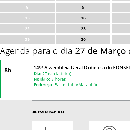
8
9
15
16
22
23
29
30
Agenda para o dia
27 de Março 
149ª Assembleia Geral Ordinária do FONSE
8h
Dia:
27 (sexta-feira)
Horário:
8 horas
Endereço:
Barreirinha/Maranhão
ACESSO RÁPIDO