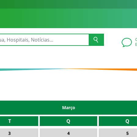
Março
T
Q
Q
3
4
5