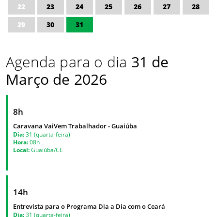
22
23
24
25
26
27
28
29
30
31
Agenda para o dia
31 de
Março de 2026
8h
Caravana VaiVem Trabalhador - Guaiúba
Dia:
31 (quarta-feira)
Hora:
08h
Local:
Guaiúba/CE
14h
Entrevista para o Programa Dia a Dia com o Ceará
Dia:
31 (quarta-feira)