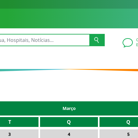
Março
T
Q
Q
3
4
5