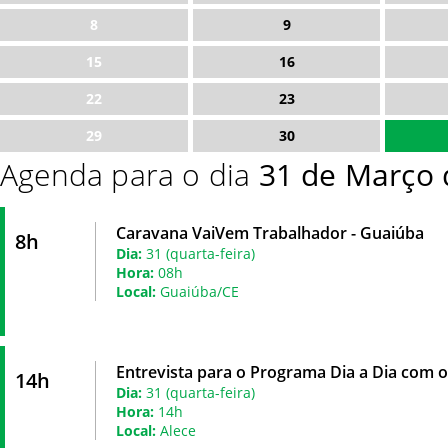
8
9
15
16
22
23
29
30
Agenda para o dia
31 de Março 
Caravana VaiVem Trabalhador - Guaiúba
8h
Dia:
31 (quarta-feira)
Hora:
08h
Local:
Guaiúba/CE
Entrevista para o Programa Dia a Dia com 
14h
Dia:
31 (quarta-feira)
Hora:
14h
Local:
Alece