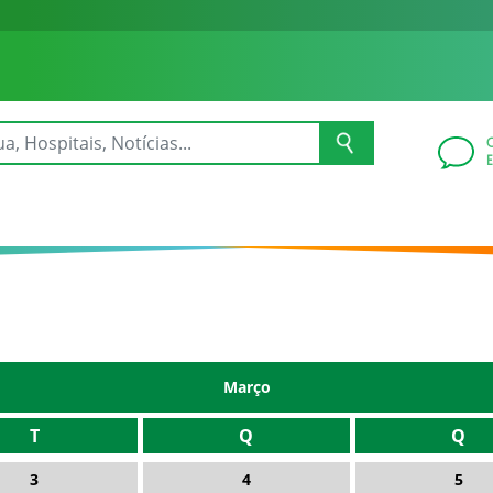
Março
T
Q
Q
3
4
5