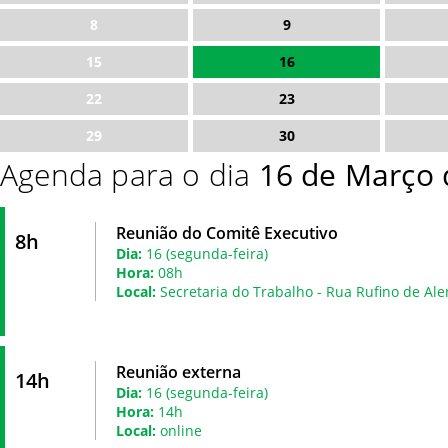
8
9
15
16
22
23
29
30
Agenda para o dia
16 de Março 
Reunião do Comitê Executivo
8h
Dia:
16 (segunda-feira)
Hora:
08h
Local:
Secretaria do Trabalho - Rua Rufino de Ale
Reunião externa
14h
Dia:
16 (segunda-feira)
Hora:
14h
Local:
online