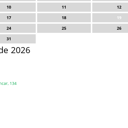
10
11
12
17
18
19
24
25
26
31
de 2026
ncar, 134