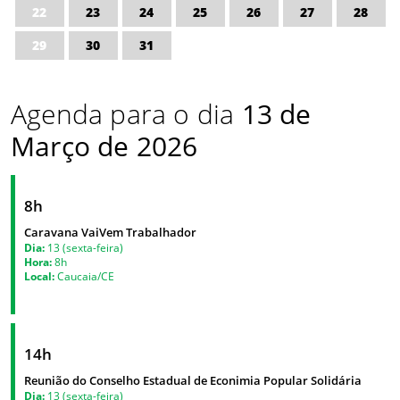
22
23
24
25
26
27
28
29
30
31
Agenda para o dia
13 de
Março de 2026
8h
Caravana VaiVem Trabalhador
Dia:
13 (sexta-feira)
Hora:
8h
Local:
Caucaia/CE
14h
Reunião do Conselho Estadual de Econimia Popular Solidária
Dia:
13 (sexta-feira)