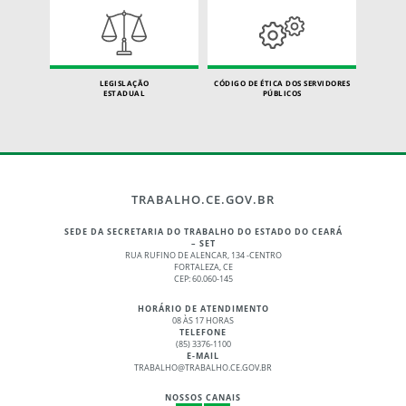
LEGISLAÇÃO
CÓDIGO DE ÉTICA DOS SERVIDORES
ESTADUAL
PÚBLICOS
TRABALHO.CE.GOV.BR
SEDE DA SECRETARIA DO TRABALHO DO ESTADO DO CEARÁ
– SET
RUA RUFINO DE ALENCAR, 134 -CENTRO
FORTALEZA, CE
CEP: 60.060-145
HORÁRIO DE ATENDIMENTO
08 ÀS 17 HORAS
TELEFONE
(85) 3376-1100
E-MAIL
TRABALHO@TRABALHO.CE.GOV.BR
NOSSOS CANAIS