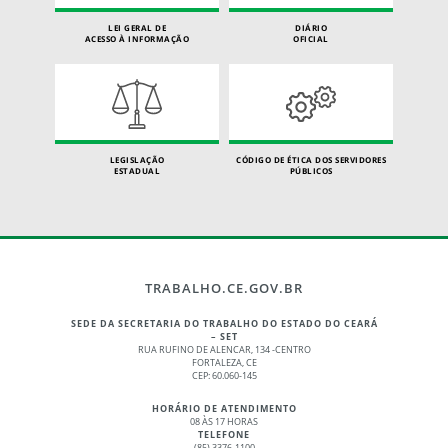
LEI GERAL DE
DIÁRIO
ACESSO À INFORMAÇÃO
OFICIAL
LEGISLAÇÃO
CÓDIGO DE ÉTICA DOS SERVIDORES
ESTADUAL
PÚBLICOS
TRABALHO.CE.GOV.BR
SEDE DA SECRETARIA DO TRABALHO DO ESTADO DO CEARÁ
– SET
RUA RUFINO DE ALENCAR, 134 -CENTRO
FORTALEZA, CE
CEP: 60.060-145
HORÁRIO DE ATENDIMENTO
08 ÀS 17 HORAS
TELEFONE
(85) 3376-1100