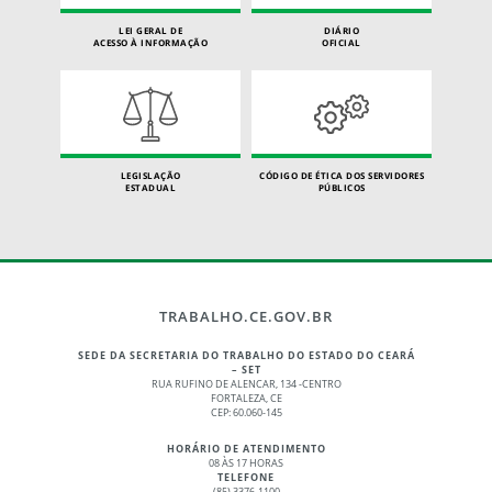
LEI GERAL DE
DIÁRIO
ACESSO À INFORMAÇÃO
OFICIAL
LEGISLAÇÃO
CÓDIGO DE ÉTICA DOS SERVIDORES
ESTADUAL
PÚBLICOS
TRABALHO.CE.GOV.BR
SEDE DA SECRETARIA DO TRABALHO DO ESTADO DO CEARÁ
– SET
RUA RUFINO DE ALENCAR, 134 -CENTRO
FORTALEZA, CE
CEP: 60.060-145
HORÁRIO DE ATENDIMENTO
08 ÀS 17 HORAS
TELEFONE
(85) 3376-1100