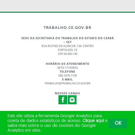
TRABALHO.CE.GOV.BR
SEDE DA SECRETARIA DO TRABALHO DO ESTADO DO CEARÁ
– SET
RUA RUFINO DE ALENCAR, 134 -CENTRO
FORTALEZA, CE
CEP: 60.060-145
HORÁRIO DE ATENDIMENTO
08 ÀS 17 HORAS
TELEFONE
(85) 3376-1100
E-MAIL
TRABALHO@TRABALHO.CE.GOV.BR
NOSSOS CANAIS
© 2017 - 2026 – GOVERNO DO ESTADO DO CEARÁ
Este site utiliza a ferramenta Google Analytics para
TODOS OS DIREITOS RESERVADOS
coleta de dados estatísticos de acesso.
Clique aqui
e
OK
saiba mais sobre o uso de cookies do Google
Analytics em sites.