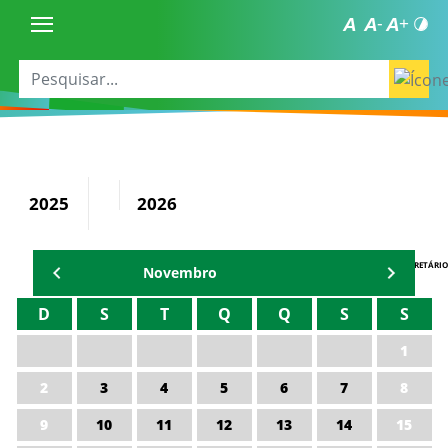
2025
2026
AGENDA DO SECRETÁRIO
Novembro
D
S
T
Q
Q
S
S
1
2
3
4
5
6
7
8
9
10
11
12
13
14
15