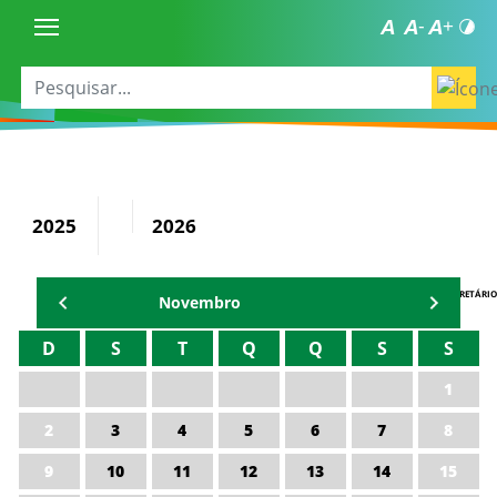
2025
2026
AGENDA DO SECRETÁRIO
Novembro
D
S
T
Q
Q
S
S
1
2
3
4
5
6
7
8
9
10
11
12
13
14
15