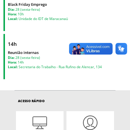
Black Friday Emprego
Dia:
28 (sexta-feira)
Hora:
10h
Local:
Unidade do IDT de Maracanaú
14h
Reunião internas
Dia:
28 (sexta-feira)
Hora:
14h
Local:
Secretaria do Trabalho - Rua Rufino de Alencar, 134
ACESSO RÁPIDO