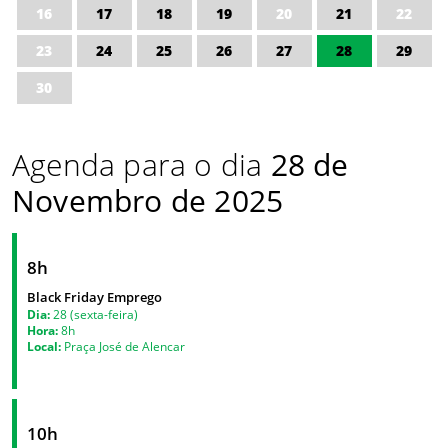
16
17
18
19
20
21
22
23
24
25
26
27
28
29
30
Agenda para o dia
28 de
Novembro de 2025
8h
Black Friday Emprego
Dia:
28 (sexta-feira)
Hora:
8h
Local:
Praça José de Alencar
10h