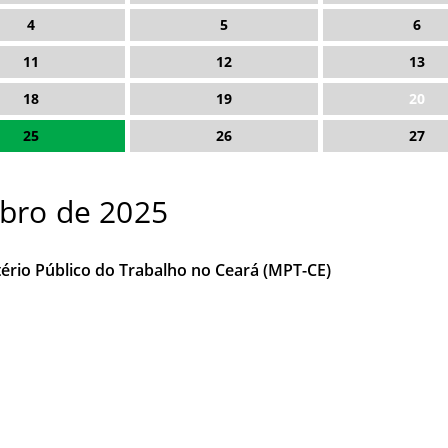
4
5
6
11
12
13
18
19
20
25
26
27
bro de 2025
ério Público do Trabalho no Ceará (MPT-CE)