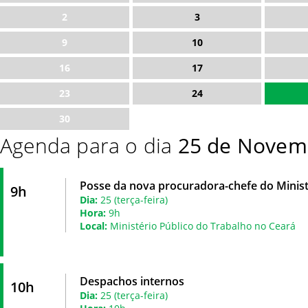
2
3
9
10
16
17
23
24
30
Agenda para o dia
25 de Novem
Posse da nova procuradora-chefe do Minist
9h
Dia:
25 (terça-feira)
Hora:
9h
Local:
Ministério Público do Trabalho no Ceará
Despachos internos
10h
Dia:
25 (terça-feira)