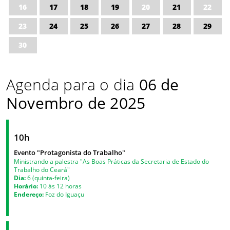
16
17
18
19
20
21
22
23
24
25
26
27
28
29
30
Agenda para o dia
06 de
Novembro de 2025
10h
Evento "Protagonista do Trabalho"
Ministrando a palestra "As Boas Práticas da Secretaria de Estado do
Trabalho do Ceará"
Dia:
6 (quinta-feira)
Horário:
10 às 12 horas
Endereço:
Foz do Iguaçu