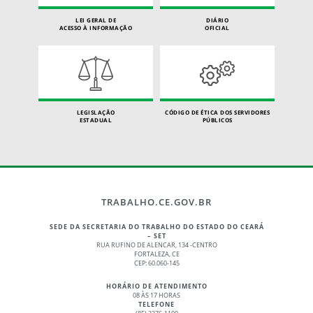
LEI GERAL DE
DIÁRIO
ACESSO À INFORMAÇÃO
OFICIAL
LEGISLAÇÃO
CÓDIGO DE ÉTICA DOS SERVIDORES
ESTADUAL
PÚBLICOS
TRABALHO.CE.GOV.BR
SEDE DA SECRETARIA DO TRABALHO DO ESTADO DO CEARÁ
– SET
RUA RUFINO DE ALENCAR, 134 -CENTRO
FORTALEZA, CE
CEP: 60.060-145
HORÁRIO DE ATENDIMENTO
08 ÀS 17 HORAS
TELEFONE