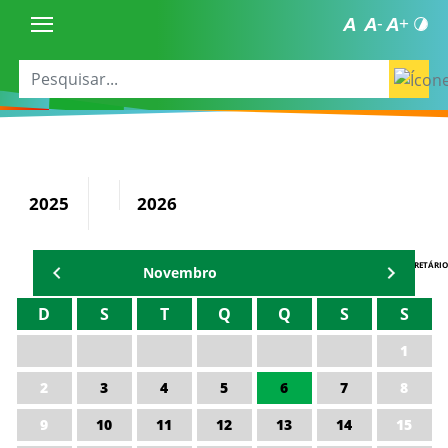
2025
2026
AGENDA DO SECRETÁRIO
Novembro
D
S
T
Q
Q
S
S
1
2
3
4
5
6
7
8
9
10
11
12
13
14
15