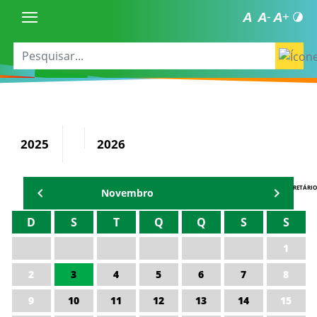
2025
2026
AGENDA DO SECRETÁRIO
Novembro
D
S
T
Q
Q
S
S
1
2
3
4
5
6
7
8
9
10
11
12
13
14
15