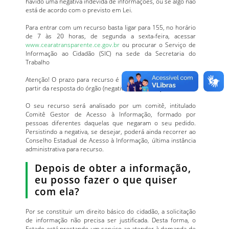
havido uma negativa indevida de informações, ou se algo não
está de acordo com o previsto em Lei.
Para entrar com um recurso basta ligar para 155, no horário
de 7 às 20 horas, de segunda a sexta-feira, acessar
www.cearatransparente.ce.gov.br
ou procurar o Serviço de
Informação ao Cidadão (SIC) na sede da Secretaria do
Trabalho
Atenção! O prazo para recurso é de até 10 dias contados a
partir da resposta do órgão (negativa da informação).
O seu recurso será analisado por um comitê, intitulado
Comitê Gestor de Acesso à Informação, formado por
pessoas diferentes daquelas que negaram o seu pedido.
Persistindo a negativa, se desejar, poderá ainda recorrer ao
Conselho Estadual de Acesso à Informação, última instância
administrativa para recurso.
Depois de obter a informação,
eu posso fazer o que quiser
com ela?
Por se constituir um direito básico do cidadão, a solicitação
de informação não precisa ser justificada. Desta forma, o
Estado está prestando um serviço ao atender à demanda de