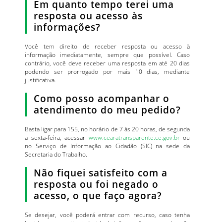
Em quanto tempo terei uma
resposta ou acesso às
informações?
Você tem direito de receber resposta ou acesso à
informação imediatamente, sempre que possível. Caso
contrário, você deve receber uma resposta em até 20 dias
podendo ser prorrogado por mais 10 dias, mediante
justificativa.
Como posso acompanhar o
atendimento do meu pedido?
Basta ligar para 155, no horário de 7 às 20 horas, de segunda
a sexta-feira, acessar
www.cearatransparente.ce.gov.br
ou
no Serviço de Informação ao Cidadão (SIC) na sede da
Secretaria do Trabalho.
Não fiquei satisfeito com a
resposta ou foi negado o
acesso, o que faço agora?
Se desejar, você poderá entrar com recurso, caso tenha